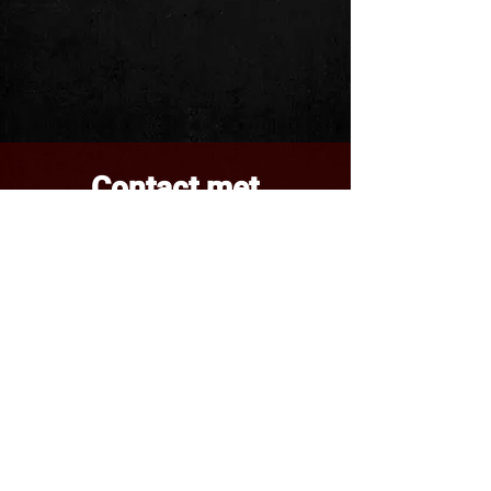
Contact met
Memento
Voor vragen en boekingen
Naam
Achternaam
E-mail